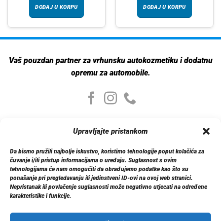
DODAJ U KORPU
DODAJ U KORPU
Vaš pouzdan partner za vrhunsku autokozmetiku i dodatnu
opremu za automobile.
Moj nalog
Upravljajte pristankom
Moj nalog
Moje narudžbe
Da bismo pružili najbolje iskustvo, koristimo tehnologije poput kolačića za
Detalji računa
čuvanje i/ili pristup informacijama o uređaju. Suglasnost s ovim
Log out
tehnologijama će nam omogućiti da obrađujemo podatke kao što su
ponašanje pri pregledavanju ili jedinstveni ID-ovi na ovoj web stranici.
Nepristanak ili povlačenje suglasnosti može negativno utjecati na određene
Informacije
karakteristike i funkcije.
O nama
Dostava
Politika privatnosti