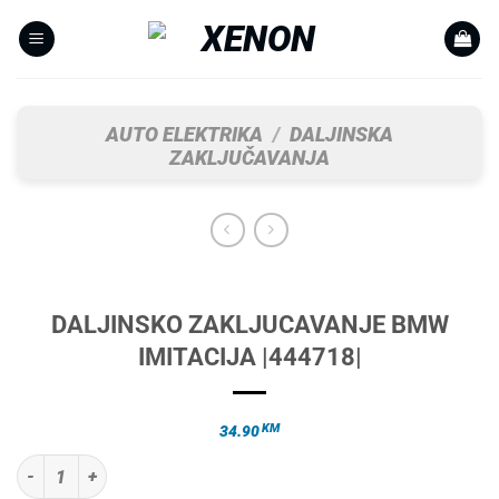
Skip
to
content
AUTO ELEKTRIKA
/
DALJINSKA
ZAKLJUČAVANJA
DALJINSKO ZAKLJUCAVANJE BMW
IMITACIJA |444718|
KM
34.90
DALJINSKO ZAKLJUCAVANJE BMW IMITACIJA |444718| količina