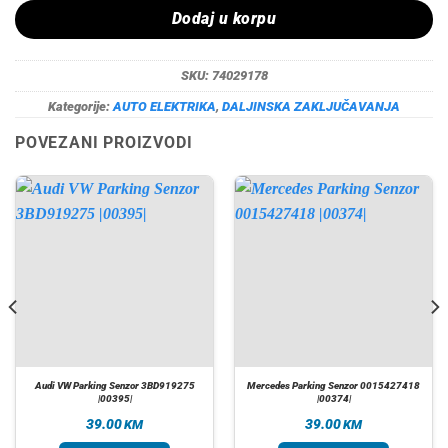
Dodaj u korpu
SKU:
74029178
Kategorije:
AUTO ELEKTRIKA
,
DALJINSKA ZAKLJUČAVANJA
POVEZANI PROIZVODI
Audi VW Parking Senzor 3BD919275
Mercedes Parking Senzor 0015427418
|00395|
|00374|
39.00
39.00
KM
KM