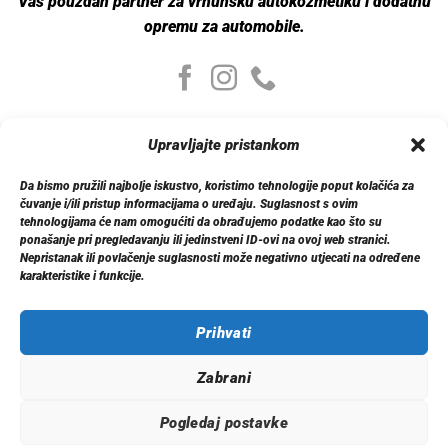
Vaš pouzdan partner za vrhunsku autokozmetiku i dodatnu
opremu za automobile.
Moj nalog
Upravljajte pristankom
Moj nalog
Moje narudžbe
Da bismo pružili najbolje iskustvo, koristimo tehnologije poput kolačića za
Detalji računa
čuvanje i/ili pristup informacijama o uređaju. Suglasnost s ovim
Log out
tehnologijama će nam omogućiti da obrađujemo podatke kao što su
ponašanje pri pregledavanju ili jedinstveni ID-ovi na ovoj web stranici.
Nepristanak ili povlačenje suglasnosti može negativno utjecati na određene
Informacije
karakteristike i funkcije.
O nama
Dostava
Politika privatnosti
Prihvati
Kontakt
Zabrani
Pogledaj postavke
© 2026 Xenon.ba. Sva prava zadržana.