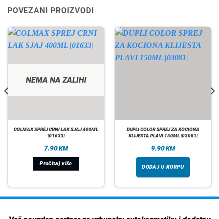
POVEZANI PROIZVODI
NEMA NA ZALIHI
COLMAX SPREJ CRNI LAK SJAJ 400ML
DUPLI COLOR SPREJ ZA KOCIONA
|01633|
KLIJESTA PLAVI 150ML |03081|
7.90
9.90
KM
KM
Pročitaj više
DODAJ U KORPU