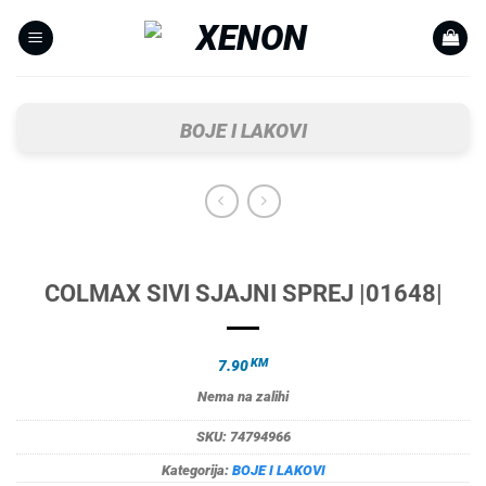
Skip
to
content
BOJE I LAKOVI
COLMAX SIVI SJAJNI SPREJ |01648|
KM
7.90
Nema na zalihi
SKU:
74794966
Kategorija:
BOJE I LAKOVI