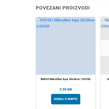
POVEZANI PROIZVODI
A ZALIHI
ING 10 KOM |06206052|
WINSO Mikrofiber krpa 30x30cm |150100|
M
90
2.50
KM
KM
taj više
DODAJ U KORPU