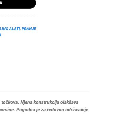
pu
LING ALATI
,
PRANJE
A
va točkova. Njena konstrukcija olakšava
površine. Pogodna je za redovno održavanje