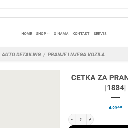
HOME
SHOP
O NAMA
KONTAKT
SERVIS
AUTO DETAILING
/
PRANJE I NJEGA VOZILA
CETKA ZA PRAN
|1884|
KM
6.90
CETKA ZA PRANJE FELGI |1884| k