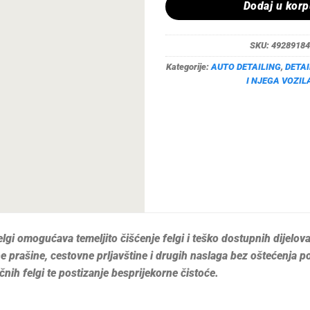
Dodaj u kor
SKU:
49289184
Kategorije:
AUTO DETAILING
,
DETAI
I NJEGA VOZIL
elgi omogućava temeljito čišćenje felgi i teško dostupnih dijelo
e prašine, cestovne prljavštine i drugih naslaga bez oštećenja 
ičnih felgi te postizanje besprijekorne čistoće.