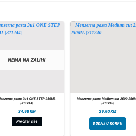
NEMA NA ZALIHI
enzerna pasta 3u1 ONE STEP 250ML
Menzerna pasta Medium cut 2500 250
|311244|
|311240|
34.90
29.90
KM
KM
Pročitaj više
DODAJ U KORPU