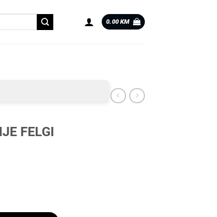
0.00
KM
JE FELGI
oličina