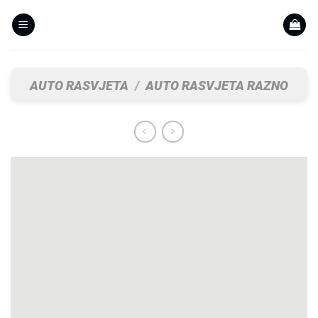
Skip
to
content
AUTO RASVJETA
/
AUTO RASVJETA RAZNO