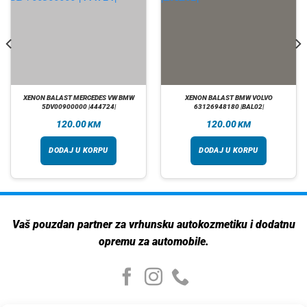
XENON BALAST MERCEDES VW BMW
XENON BALAST BMW VOLVO
5DV00900000 |444724|
63126948180 |BAL02|
120.00
120.00
KM
KM
DODAJ U KORPU
DODAJ U KORPU
Vaš pouzdan partner za vrhunsku autokozmetiku i dodatnu
opremu za automobile.