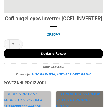
Ccfl angel eyes inverter |CCFL INVERTER|
KM
20.00
Ccfl angel eyes inverter |CCFL INVERTER| količina
Dodaj u korpu
SKU:
23354393
Kategorije:
AUTO RASVJETA
,
AUTO RASVJETA RAZNO
POVEZANI PROIZVODI