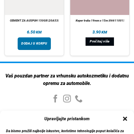
CEMENT ZA AUSPUH 150GR |20A53|
Keper traka 19mm x 15m |06611001|
6.50
3.90
KM
KM
Pročitaj više
DODAJ U KORPU
Vaš pouzdan partner za vrhunsku autokozmetiku i dodatnu
opremu za automobile.
Moj nalog
Upravljajte pristankom
Moj nalog
Moje narudžbe
Da bismo pružili najbolje iskustvo, koristimo tehnologije poput kolačića za