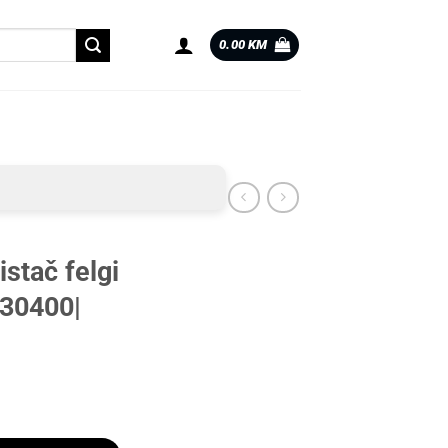
0.00
KM
stač felgi
230400|
fect |0230400| količina