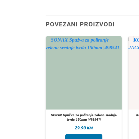
POVEZANI PROIZVODI
A ZALIHI
Heavy cut 1000 1kg
SONAX Spužva za poliranje zelena srednje
K
1251|
tvrda 150mm |498541|
90
29.90
KM
KM
taj više