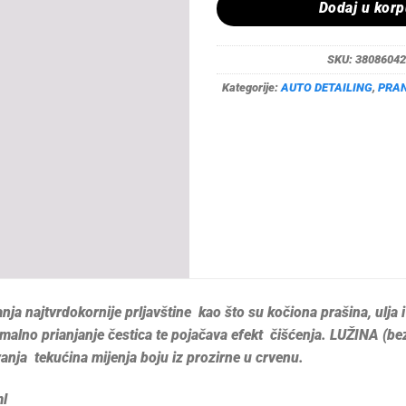
Dodaj u kor
SKU:
38086042
Kategorije:
AUTO DETAILING
,
PRAN
ja najtvrdokornije prljavštine kao što su kočiona prašina, ulja i 
lno prianjanje čestica te pojačava efekt čišćenja. LUŽINA (bez 
anja tekućina mijenja boju iz prozirne u crvenu.
ml