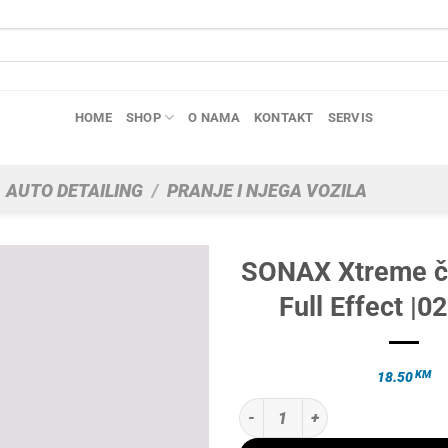
HOME
SHOP
O NAMA
KONTAKT
SERVIS
AUTO DETAILING
/
PRANJE I NJEGA VOZILA
SONAX Xtreme či
Full Effect |0
KM
18.50
SONAX Xtreme čistač felgi Full Ef