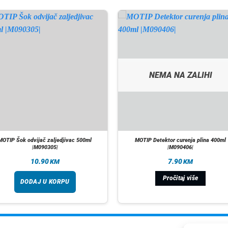
NEMA NA ZALIHI
MOTIP Šok odvijač zaljedjivac 500ml
MOTIP Detektor curenja plina 400ml
|M090305|
|M090406|
10.90
7.90
KM
KM
Pročitaj više
DODAJ U KORPU