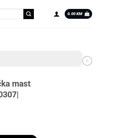
0.00
KM
ka mast
0307|
90307| količina