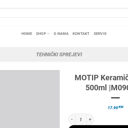
HOME
SHOP
O NAMA
KONTAKT
SERVIS
TEHNIČKI SPREJEVI
MOTIP Keramič
500ml |M09
KM
17.90
MOTIP Keramička mast 500ml |M0