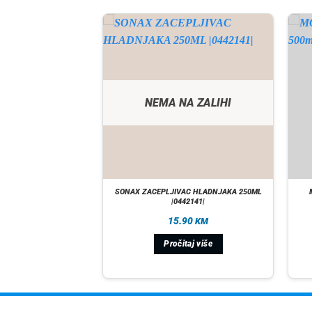
A ZALIHI
NEMA NA ZALIHI
VAC FLEKA OD ULJA
SONAX ZACEPLJIVAC HLADNJAKA 250ML
|M090400|
|0442141|
90
15.90
KM
KM
taj više
Pročitaj više