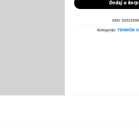
Dodaj u kor
SKU:
52523396
Kategorija:
TEHNIČKI S