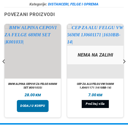
Kategorije:
DISTANCERI
,
FELGE I OPREMA
POVEZANI PROIZVODI
NEMA NA ZALIHI
BMW ALPINA CEPOVI ZA FELGE 68MM
CEP ZA ALU FELGU VW 56MM
SET |K001033|
1J0601171 |1610BB-14|
28.00
7.00
KM
KM
Pročitaj više
DODAJ U KORPU