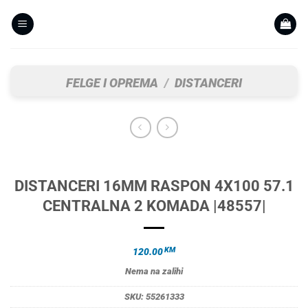
Skip
to
content
FELGE I OPREMA
/
DISTANCERI
DISTANCERI 16MM RASPON 4X100 57.1
CENTRALNA 2 KOMADA |48557|
KM
120.00
Nema na zalihi
SKU:
55261333