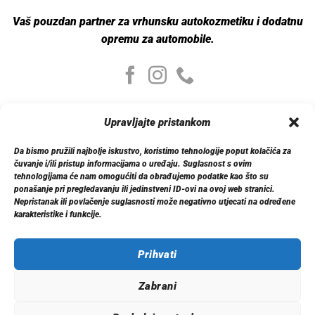
Vaš pouzdan partner za vrhunsku autokozmetiku i dodatnu
opremu za automobile.
Moj nalog
Upravljajte pristankom
Moj nalog
Moje narudžbe
Da bismo pružili najbolje iskustvo, koristimo tehnologije poput kolačića za
Detalji računa
čuvanje i/ili pristup informacijama o uređaju. Suglasnost s ovim
Log out
tehnologijama će nam omogućiti da obrađujemo podatke kao što su
ponašanje pri pregledavanju ili jedinstveni ID-ovi na ovoj web stranici.
Nepristanak ili povlačenje suglasnosti može negativno utjecati na određene
Informacije
karakteristike i funkcije.
O nama
Dostava
Politika privatnosti
Prihvati
Kontakt
Zabrani