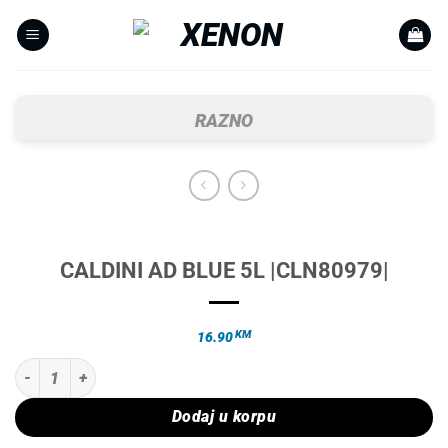
Skip
to
content
RAZNO
CALDINI AD BLUE 5L |CLN80979|
KM
16.90
CALDINI AD BLUE 5L |CLN80979| količina
Dodaj u korpu