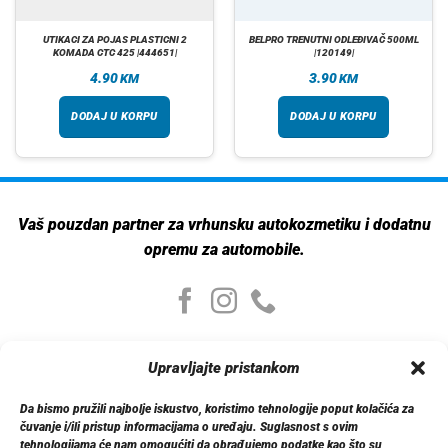
UTIKACI ZA POJAS PLASTICNI 2
BELPRO TRENUTNI ODLEĐIVAČ 500ML
KOMADA CTC 425 |444651|
|120149|
4.90
3.90
KM
KM
DODAJ U KORPU
DODAJ U KORPU
Vaš pouzdan partner za vrhunsku autokozmetiku i dodatnu
opremu za automobile.
Moj nalog
Upravljajte pristankom
Moj nalog
Moje narudžbe
Da bismo pružili najbolje iskustvo, koristimo tehnologije poput kolačića za
Detalji računa
čuvanje i/ili pristup informacijama o uređaju. Suglasnost s ovim
Log out
tehnologijama će nam omogućiti da obrađujemo podatke kao što su