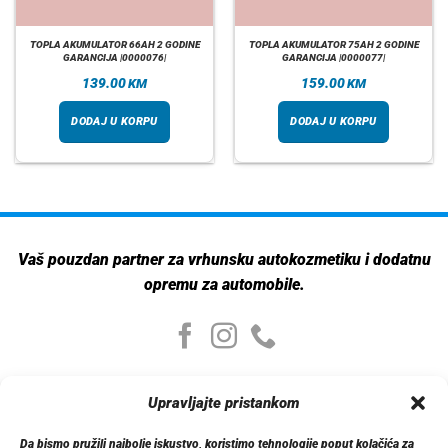
TOPLA AKUMULATOR 66AH 2 GODINE
TOPLA AKUMULATOR 75AH 2 GODINE
GARANCIJA |0000076|
GARANCIJA |0000077|
139.00
159.00
KM
KM
DODAJ U KORPU
DODAJ U KORPU
Vaš pouzdan partner za vrhunsku autokozmetiku i dodatnu
opremu za automobile.
Moj nalog
Upravljajte pristankom
Moj nalog
Moje narudžbe
Da bismo pružili najbolje iskustvo, koristimo tehnologije poput kolačića za