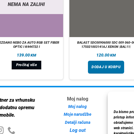
NEMA NA ZALIHI
EZDANO NEBO ZA AUTO RGB SET FIBER
BALAST 5DC00906000 5DC 009 060-0
OPTIC I K444722 I
175021003141AJ XENON |BAL11|
139.00
120.00
KM
KM
Pročitaj više
DODAJ U KORPU
Moj nalog
Inf
tner za vrhunsku
Moj nalog
 dodatnu opremu
Da bismo pruž
Moje narudžbe
mobile.
pristup info
Detalji računa
Poli
obrađujemo p
web stranici
Log out
karakteristike