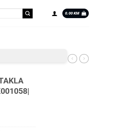
0.00
KM
STAKLA
001058|