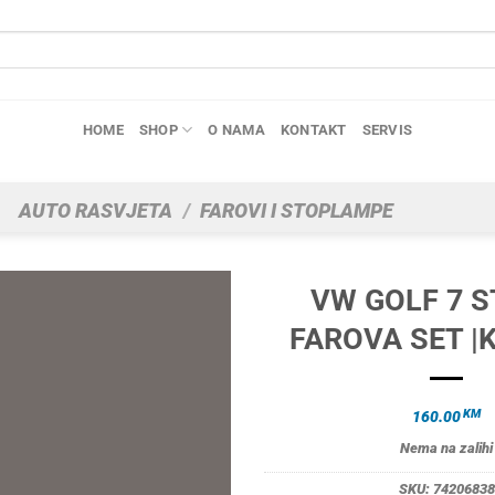
HOME
SHOP
O NAMA
KONTAKT
SERVIS
AUTO RASVJETA
/
FAROVI I STOPLAMPE
VW GOLF 7 
FAROVA SET |K
KM
160.00
Nema na zalihi
SKU:
74206838