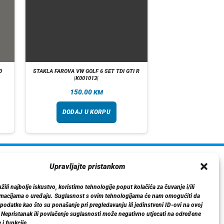
0
STAKLA FAROVA VW GOLF 6 SET TDI GTI R
|K001013|
150.00
KM
DODAJ U KORPU
ormacije
Upravljajte pristankom
O nama
ili najbolje iskustvo, koristimo tehnologije poput kolačića za čuvanje i/ili
Dostava
rmacijama o uređaju. Suglasnost s ovim tehnologijama će nam omogućiti da
tika privatnosti
odatke kao što su ponašanje pri pregledavanju ili jedinstveni ID-ovi na ovoj
. Nepristanak ili povlačenje suglasnosti može negativno utjecati na određene
Kontakt
 i funkcije.