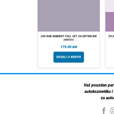
A ZALIHI
W AUDI 8K0941597E
LED RGB AMBIENT FULL SET ZA ENTERIJER
ZVJ
4723|
|444721|
.00
179.00
KM
KM
taj više
DODAJ U KORPU
Vaš pouzdan par
autokozmetiku i
za auto