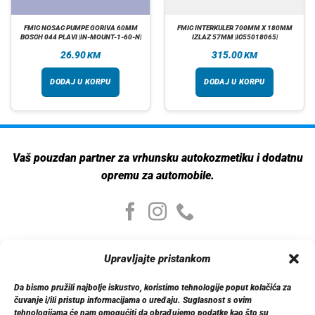
FMIC NOSAC PUMPE GORIVA 60MM
FMIC INTERKULER 700MM X 180MM
BOSCH 044 PLAVI |IN-MOUNT-1-60-N|
IZLAZ 57MM |IC55018065|
26.90
315.00
KM
KM
DODAJ U KORPU
DODAJ U KORPU
Vaš pouzdan partner za vrhunsku autokozmetiku i dodatnu
opremu za automobile.
Moj nalog
Upravljajte pristankom
Moj nalog
Moje narudžbe
Da bismo pružili najbolje iskustvo, koristimo tehnologije poput kolačića za
Detalji računa
čuvanje i/ili pristup informacijama o uređaju. Suglasnost s ovim
Log out
tehnologijama će nam omogućiti da obrađujemo podatke kao što su