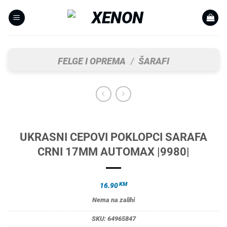
Skip
to
content
FELGE I OPREMA
/
ŠARAFI
UKRASNI CEPOVI POKLOPCI SARAFA
CRNI 17MM AUTOMAX |9980|
KM
16.90
Nema na zalihi
SKU:
64965847