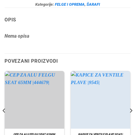
Kategorije:
FELGE I OPREMA
,
ŠARAFI
OPIS
Nema opisa
POVEZANI PROIZVODI
CEP ZA ALU FELGU SEAT 65MM
KAPICE ZA VENTILE PLAVE |9545|