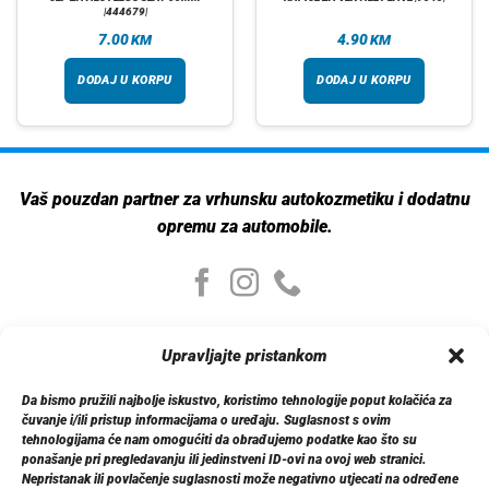
|444679|
7.00
4.90
KM
KM
DODAJ U KORPU
DODAJ U KORPU
Vaš pouzdan partner za vrhunsku autokozmetiku i dodatnu
opremu za automobile.
Moj nalog
Upravljajte pristankom
Moj nalog
Moje narudžbe
Da bismo pružili najbolje iskustvo, koristimo tehnologije poput kolačića za
Detalji računa
čuvanje i/ili pristup informacijama o uređaju. Suglasnost s ovim
Log out
tehnologijama će nam omogućiti da obrađujemo podatke kao što su
ponašanje pri pregledavanju ili jedinstveni ID-ovi na ovoj web stranici.
Nepristanak ili povlačenje suglasnosti može negativno utjecati na određene
Informacije