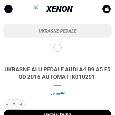
Skip
to
content
UKRASNE PEDALE
UKRASNE ALU PEDALE AUDI A4 B9 A5 F5
OD 2016 AUTOMAT |K010291|
KM
79.00
UKRASNE ALU PEDALE AUDI A4 B9 A5 F5 OD 2016 AUTOMAT |K010291|
Dodaj u korpu