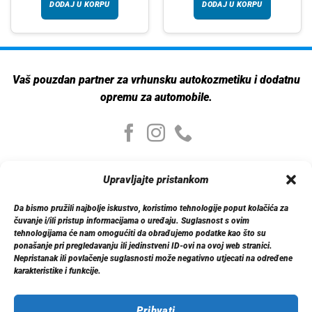
DODAJ U KORPU
DODAJ U KORPU
Vaš pouzdan partner za vrhunsku autokozmetiku i dodatnu
opremu za automobile.
Moj nalog
Upravljajte pristankom
Moj nalog
Moje narudžbe
Da bismo pružili najbolje iskustvo, koristimo tehnologije poput kolačića za
Detalji računa
čuvanje i/ili pristup informacijama o uređaju. Suglasnost s ovim
Log out
tehnologijama će nam omogućiti da obrađujemo podatke kao što su
ponašanje pri pregledavanju ili jedinstveni ID-ovi na ovoj web stranici.
Nepristanak ili povlačenje suglasnosti može negativno utjecati na određene
Informacije
karakteristike i funkcije.
O nama
Dostava
Politika privatnosti
Prihvati