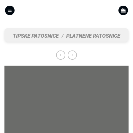
Skip
to
content
TIPSKE PATOSNICE
/
PLATNENE PATOSNICE