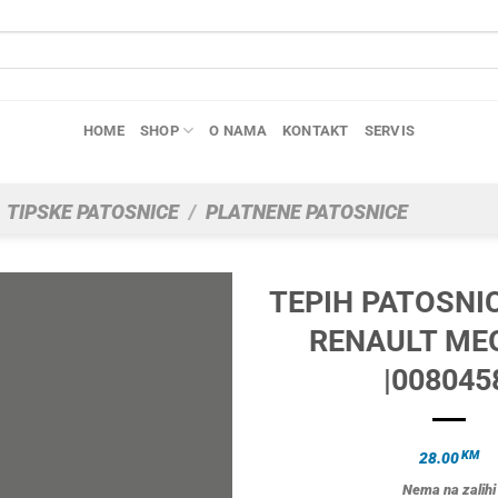
HOME
SHOP
O NAMA
KONTAKT
SERVIS
TIPSKE PATOSNICE
/
PLATNENE PATOSNICE
TEPIH PATOSNI
RENAULT ME
|008045
KM
28.00
Nema na zalihi