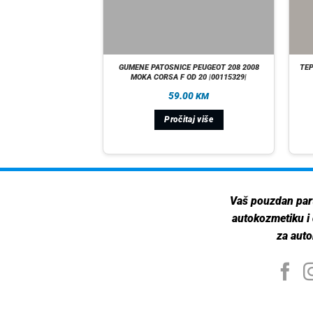
KIA SPORTAGE OD 2021
GUMENE PATOSNICE PEUGEOT 208 2008
TEP
27135|
MOKA CORSA F OD 20 |00115329|
00
59.00
KM
KM
Pročitaj više
 U KORPU
Vaš pouzdan par
autokozmetiku i
za auto