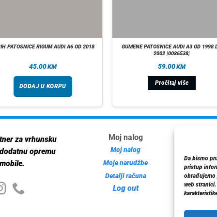
IH PATOSNICE RIGUM AUDI A6 OD 2018
GUMENE PATOSNICE AUDI A3 OD 1998 
2002 |0086538|
45.00
59.00
KM
KM
Pročitaj više
DODAJ U KORPU
Moj nalog
Inf
tner za vrhunsku
Moj nalog
 dodatnu opremu
Da bismo pruž
Moje narudžbe
mobile.
pristup info
Detalji računa
Poli
obrađujemo p
web stranici
Log out
karakteristike