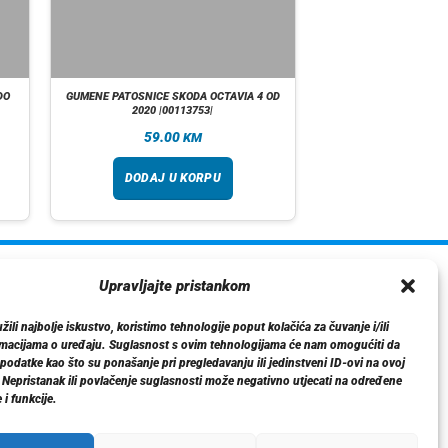
DO
GUMENE PATOSNICE SKODA OCTAVIA 4 OD
2020 |00113753|
59.00
KM
DODAJ U KORPU
ormacije
Upravljajte pristankom
O nama
ili najbolje iskustvo, koristimo tehnologije poput kolačića za čuvanje i/ili
Dostava
rmacijama o uređaju. Suglasnost s ovim tehnologijama će nam omogućiti da
tika privatnosti
odatke kao što su ponašanje pri pregledavanju ili jedinstveni ID-ovi na ovoj
. Nepristanak ili povlačenje suglasnosti može negativno utjecati na određene
Kontakt
 i funkcije.