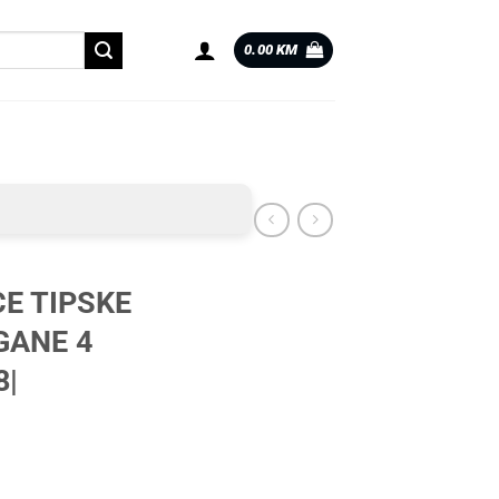
0.00
KM
CE TIPSKE
GANE 4
8|