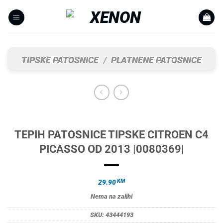
Skip
to
content
TIPSKE PATOSNICE
/
PLATNENE PATOSNICE
TEPIH PATOSNICE TIPSKE CITROEN C4
PICASSO OD 2013 |0080369|
KM
29.90
Nema na zalihi
SKU:
43444193