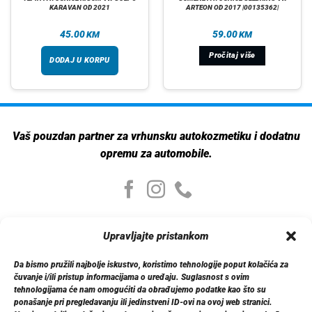
KARAVAN OD 2021
ARTEON OD 2017 |00135362|
45.00
59.00
KM
KM
Pročitaj više
DODAJ U KORPU
Vaš pouzdan partner za vrhunsku autokozmetiku i dodatnu
opremu za automobile.
Moj nalog
Upravljajte pristankom
Moj nalog
Moje narudžbe
Da bismo pružili najbolje iskustvo, koristimo tehnologije poput kolačića za
Detalji računa
čuvanje i/ili pristup informacijama o uređaju. Suglasnost s ovim
Log out
tehnologijama će nam omogućiti da obrađujemo podatke kao što su
ponašanje pri pregledavanju ili jedinstveni ID-ovi na ovoj web stranici.