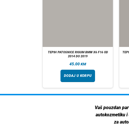
RIGUM VW GOLF 6 OD
TEPIH PATOSNICE RIGUM BMW X6 F16 OD
TEP
DO 2012
2014 DO 2019
00
45.00
KM
KM
 U KORPU
DODAJ U KORPU
Vaš pouzdan par
autokozmetiku i
za auto