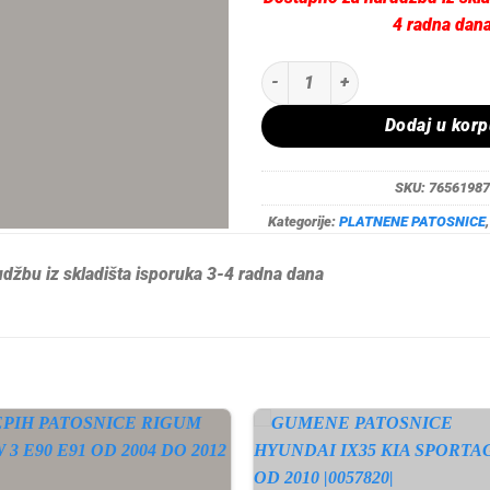
4 radna dan
TEPIH PATOSNICE RIGUM VW TIG
Dodaj u kor
SKU:
76561987
Kategorije:
PLATNENE PATOSNICE
džbu iz skladišta isporuka 3-4 radna dana