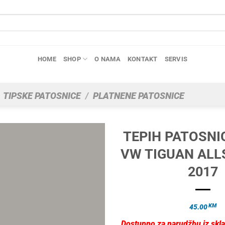
HOME
SHOP
O NAMA
KONTAKT
SERVIS
TIPSKE PATOSNICE
/
PLATNENE PATOSNICE
TEPIH PATOSNI
VW TIGUAN ALL
2017
KM
45.00
Dostupno za narudžbu iz skla