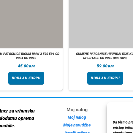
IH PATOSNICE RIGUM BMW 3 E90 E91 OD
GUMENE PATOSNICE HYUNDAI IX35 KI
2004 DO 2012
SPORTAGE OD 2010 |0057820|
45.00
59.00
KM
KM
DODAJ U KORPU
DODAJ U KORPU
Moj nalog
Inf
tner za vrhunsku
Moj nalog
 dodatnu opremu
Da bismo pruž
Moje narudžbe
mobile.
pristup info