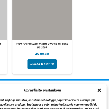
A
TEPIH PATOSNICE RIGUM VW FOX OD 2006
D0 2009
45.00
KM
DODAJ U KORPU
ormacije
Upravljajte pristankom
O nama
ili najbolje iskustvo, koristimo tehnologije poput kolačića za čuvanje i/ili
Dostava
rmacijama o uređaju. Suglasnost s ovim tehnologijama će nam omogućiti da