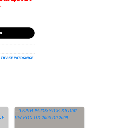
a
UAN ALLSPACE OD 2017 količina
pu
,
TIPSKE PATOSNICE