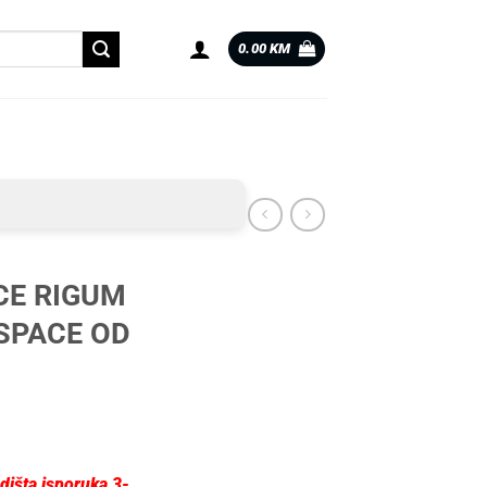
0.00
KM
CE RIGUM
SPACE OD
dišta isporuka 3-