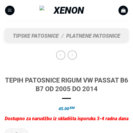
Skip
to
content
TIPSKE PATOSNICE
/
PLATNENE PATOSNICE
TEPIH PATOSNICE RIGUM VW PASSAT B6
B7 OD 2005 DO 2014
KM
45.00
Dostupno za narudžbu iz skladišta isporuka 3-4 radna dana
TEPIH PATOSNICE RIGUM VW PASSAT B6 B7 OD 2005 DO 2014 količi