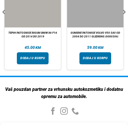
TEPIH PATOSNICE RIGUM BMW X6 F16
GUMENE PATONICE VOLVO V50 S40 OD
OD 2014 DO 2019
2004 DO 2011 GLEDRING |0080306|
45.00
59.00
KM
KM
DODAJ U KORPU
DODAJ U KORPU
Vaš pouzdan partner za vrhunsku autokozmetiku i dodatnu
opremu za automobile.
Moj nalog