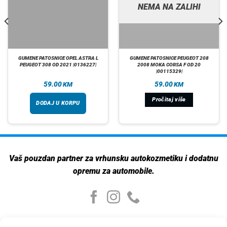
NEMA NA ZALIHI
GUMENE PATOSNICE OPEL ASTRA L
GUMENE PATOSNICE PEUGEOT 208
PEUGEOT 308 OD 2021 |0136227|
2008 MOKA CORSA F OD 20
|00115329|
59.00
59.00
KM
KM
Pročitaj više
DODAJ U KORPU
Vaš pouzdan partner za vrhunsku autokozmetiku i dodatnu
opremu za automobile.
Moj nalog