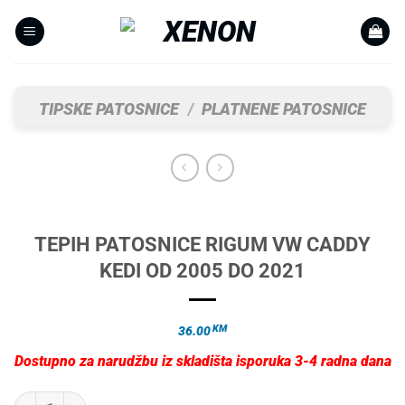
Skip
to
content
TIPSKE PATOSNICE
/
PLATNENE PATOSNICE
TEPIH PATOSNICE RIGUM VW CADDY
KEDI OD 2005 DO 2021
KM
36.00
Dostupno za narudžbu iz skladišta isporuka 3-4 radna dana
TEPIH PATOSNICE RIGUM VW CADDY KEDI OD 2005 DO 2021 količina