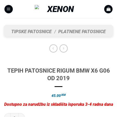
Skip
to
content
TIPSKE PATOSNICE
/
PLATNENE PATOSNICE
TEPIH PATOSNICE RIGUM BMW X6 G06
OD 2019
KM
45.00
Dostupno za narudžbu iz skladišta isporuka 3-4 radna dana
TEPIH PATOSNICE RIGUM BMW X6 G06 OD 2019 količina