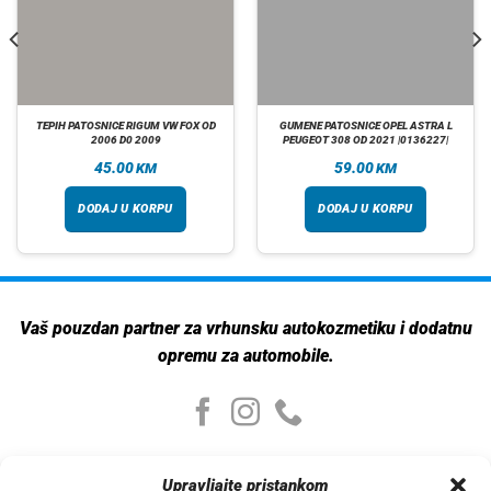
TEPIH PATOSNICE RIGUM VW FOX OD
GUMENE PATOSNICE OPEL ASTRA L
2006 D0 2009
PEUGEOT 308 OD 2021 |0136227|
45.00
59.00
KM
KM
DODAJ U KORPU
DODAJ U KORPU
Vaš pouzdan partner za vrhunsku autokozmetiku i dodatnu
opremu za automobile.
Moj nalog
Upravljajte pristankom