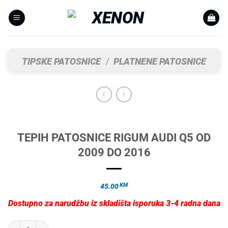
Skip
to
content
TIPSKE PATOSNICE
/
PLATNENE PATOSNICE
TEPIH PATOSNICE RIGUM AUDI Q5 OD
2009 DO 2016
KM
45.00
Dostupno za narudžbu iz skladišta isporuka 3-4 radna dana
TEPIH PATOSNICE RIGUM AUDI Q5 OD 2009 DO 2016 količina