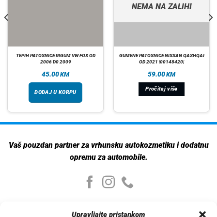
NEMA NA ZALIHI
TEPIH PATOSNICE RIGUM VW FOX OD
GUMENE PATOSNICE NISSAN QASHQAI
2006 D0 2009
OD 2021 |00148420|
45.00
59.00
KM
KM
Pročitaj više
DODAJ U KORPU
Vaš pouzdan partner za vrhunsku autokozmetiku i dodatnu
opremu za automobile.
Moj nalog
Upravljajte pristankom