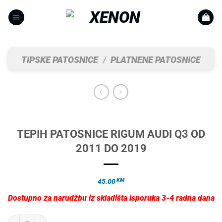
Skip
to
content
TIPSKE PATOSNICE
/
PLATNENE PATOSNICE
TEPIH PATOSNICE RIGUM AUDI Q3 OD
2011 DO 2019
KM
45.00
Dostupno za narudžbu iz skladišta isporuka 3-4 radna dana
TEPIH PATOSNICE RIGUM AUDI Q3 OD 2011 DO 2019 količina