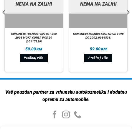
NEMA NA ZALIHI
NEMA NA ZALIHI
GUMENE PATOSNICE PEUGEOT 208
GUMENE PATOSNICE AUDI A3 OD 1998
2008 MOKA CORSA F OD 20
DO 2002 |0086538|
|00115329|
59.00
59.00
KM
KM
Pročitaj više
Pročitaj više
Vaš pouzdan partner za vrhunsku autokozmetiku i dodatnu
opremu za automobile.
Moj nalog