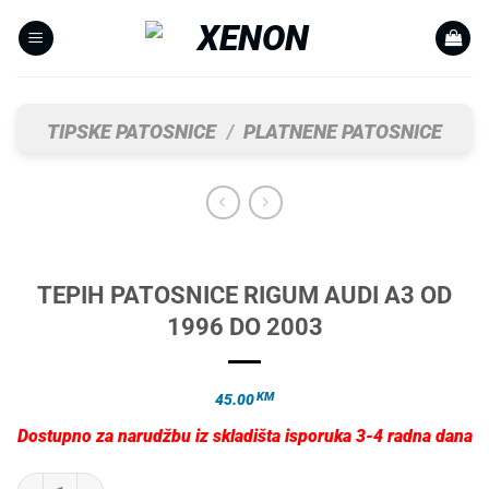
Skip
to
content
TIPSKE PATOSNICE
/
PLATNENE PATOSNICE
TEPIH PATOSNICE RIGUM AUDI A3 OD
1996 DO 2003
KM
45.00
Dostupno za narudžbu iz skladišta isporuka 3-4 radna dana
TEPIH PATOSNICE RIGUM AUDI A3 OD 1996 DO 2003 količina