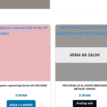
NEMA NA ZALIHI
epnica ograničenja brzine 80 |06216842|
PRIVJESAK ZA KLJUCEVE MERCEDE
METALNI |444640|
3.00
3.00
KM
KM
Pročitaj više
DODAJ U KORPU