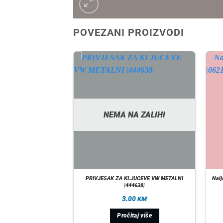
POVEZANI PROIZVODI
A ZALIHI
NEMA NA ZALIHI
AGNETNA SLOVO P
PRIVJESAK ZA KLJUCEVE VW METALNI
Nalj
 |06216844|
|444638|
50
3.00
KM
KM
taj više
Pročitaj više