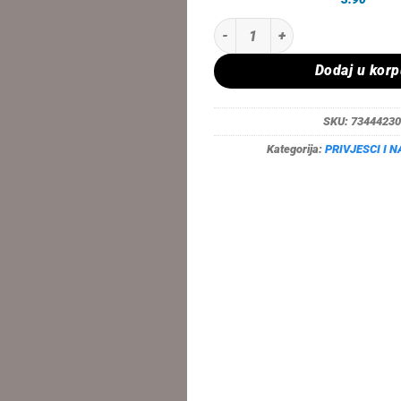
STIKERI NALJEPNICE YAMAHA HO
Dodaj u kor
SKU:
73444230
Kategorija:
PRIVJESCI I 