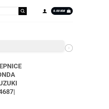
0.00
KM
JEPNICE
ONDA
UZUKI
4687|