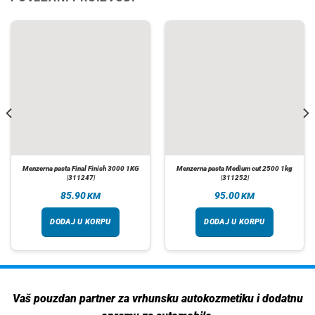
Menzerna pasta Final Finish 3000 1KG
Menzerna pasta Medium cut 2500 1kg
|311247|
|311252|
85.90
95.00
KM
KM
DODAJ U KORPU
DODAJ U KORPU
Vaš pouzdan partner za vrhunsku autokozmetiku i dodatnu