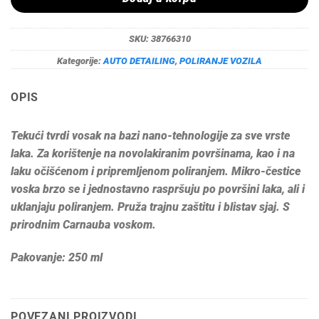
SKU:
38766310
Kategorije:
AUTO DETAILING
,
POLIRANJE VOZILA
OPIS
Tekući tvrdi vosak na bazi nano-tehnologije za sve vrste
laka. Za korištenje na novolakiranim površinama, kao i na
laku očišćenom i pripremljenom poliranjem. Mikro-čestice
voska brzo se i jednostavno raspršuju po površini laka, ali i
uklanjaju poliranjem. Pruža trajnu zaštitu i blistav sjaj. S
prirodnim Carnauba voskom.
Pakovanje: 250 ml
POVEZANI PROIZVODI