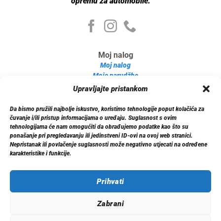
opremu za automobile.
Moj nalog
Moj nalog
Moje narudžbe
Detalji računa
Upravljajte pristankom
Log out
Da bismo pružili najbolje iskustvo, koristimo tehnologije poput kolačića za
Informacije
čuvanje i/ili pristup informacijama o uređaju. Suglasnost s ovim
O nama
tehnologijama će nam omogućiti da obrađujemo podatke kao što su
ponašanje pri pregledavanju ili jedinstveni ID-ovi na ovoj web stranici.
Dostava
Nepristanak ili povlačenje suglasnosti može negativno utjecati na određene
Politika privatnosti
karakteristike i funkcije.
Kontakt
Prihvati
Zabrani
© 2026 Xenon.ba. Sva prava zadržana.