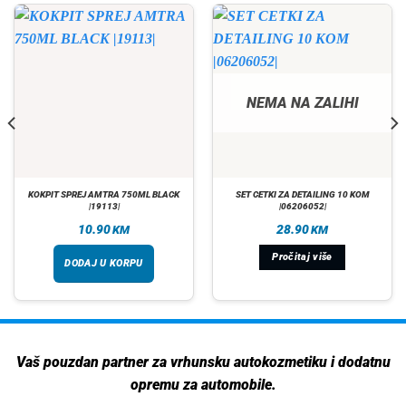
NEMA NA ZALIHI
KOKPIT SPREJ AMTRA 750ML BLACK
SET CETKI ZA DETAILING 10 KOM
|19113|
|06206052|
10.90
28.90
KM
KM
Pročitaj više
DODAJ U KORPU
Vaš pouzdan partner za vrhunsku autokozmetiku i dodatnu
opremu za automobile.