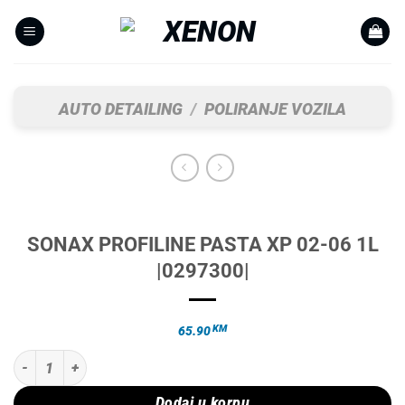
Skip
to
content
AUTO DETAILING
/
POLIRANJE VOZILA
SONAX PROFILINE PASTA XP 02-06 1L
|0297300|
KM
65.90
SONAX PROFILINE PASTA XP 02-06 1L |0297300| količina
Dodaj u korpu