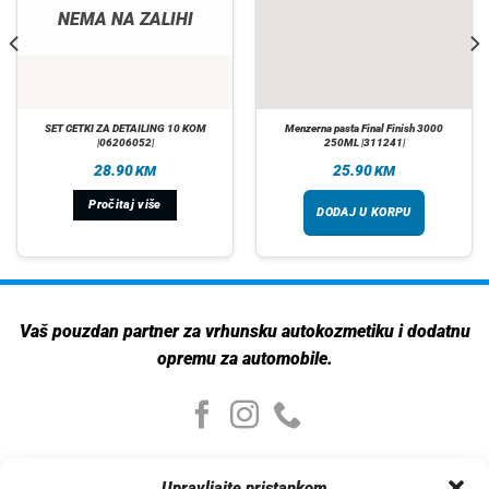
NEMA NA ZALIHI
SET CETKI ZA DETAILING 10 KOM
Menzerna pasta Final Finish 3000
|06206052|
250ML |311241|
28.90
25.90
KM
KM
Pročitaj više
DODAJ U KORPU
Vaš pouzdan partner za vrhunsku autokozmetiku i dodatnu
opremu za automobile.
Moj nalog
Upravljajte pristankom