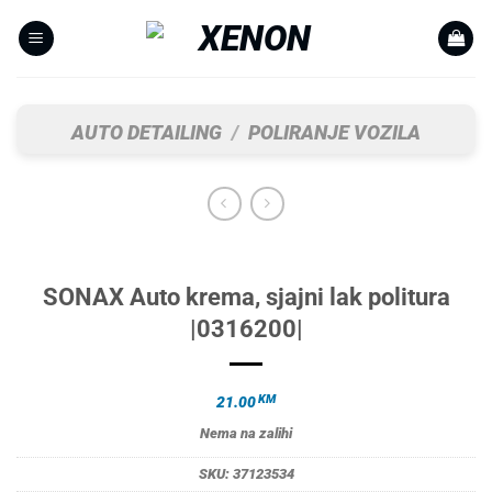
Skip
to
content
AUTO DETAILING
/
POLIRANJE VOZILA
SONAX Auto krema, sjajni lak politura
|0316200|
KM
21.00
Nema na zalihi
SKU:
37123534