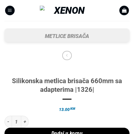
Skip
to
content
METLICE BRISAČA
Silikonska metlica brisača 660mm sa
adapterima |1326|
KM
13.00
Silikonska metlica brisača 660mm sa adapterima |1326| količina
Dodaj u korpu