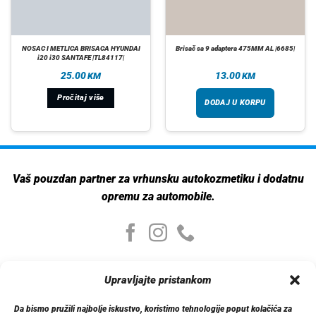
NOSAC I METLICA BRISACA HYUNDAI
Brisač sa 9 adaptera 475MM AL |6685|
i20 i30 SANTAFE |TL84117|
25.00
13.00
KM
KM
Pročitaj više
DODAJ U KORPU
Vaš pouzdan partner za vrhunsku autokozmetiku i dodatnu
opremu za automobile.
Moj nalog
Upravljajte pristankom
Moj nalog
Moje narudžbe
Da bismo pružili najbolje iskustvo, koristimo tehnologije poput kolačića za