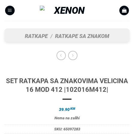
Skip
to
content
RATKAPE
/
RATKAPE SA ZNAKOM
SET RATKAPA SA ZNAKOVIMA VELICINA
16 MOD 412 |102016M412|
KM
39.90
Nema na zalihi
SKU:
65097283