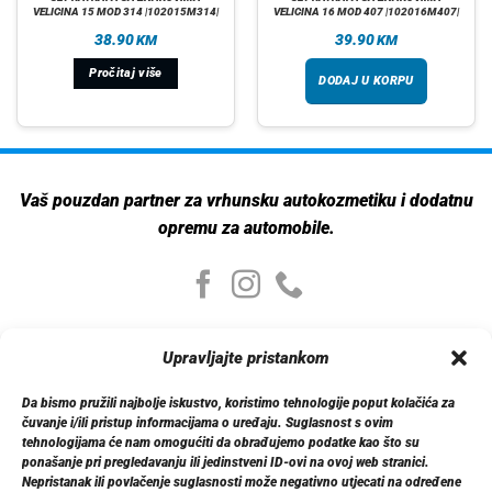
VELICINA 15 MOD 314 |102015M314|
VELICINA 16 MOD 407 |102016M407|
38.90
39.90
KM
KM
Pročitaj više
DODAJ U KORPU
Vaš pouzdan partner za vrhunsku autokozmetiku i dodatnu
opremu za automobile.
Moj nalog
Upravljajte pristankom
Moj nalog
Moje narudžbe
Da bismo pružili najbolje iskustvo, koristimo tehnologije poput kolačića za
Detalji računa
čuvanje i/ili pristup informacijama o uređaju. Suglasnost s ovim
Log out
tehnologijama će nam omogućiti da obrađujemo podatke kao što su
ponašanje pri pregledavanju ili jedinstveni ID-ovi na ovoj web stranici.
Nepristanak ili povlačenje suglasnosti može negativno utjecati na određene
Informacije