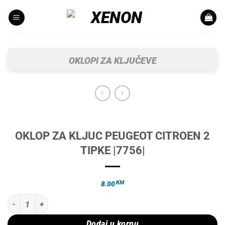
Skip
to
content
OKLOPI ZA KLJUČEVE
OKLOP ZA KLJUC PEUGEOT CITROEN 2
TIPKE |7756|
KM
8.00
OKLOP ZA KLJUC PEUGEOT CITROEN 2 TIPKE |7756| količina
Dodaj u korpu