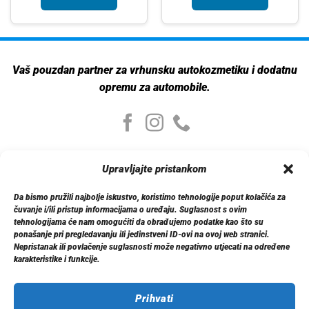
Vaš pouzdan partner za vrhunsku autokozmetiku i dodatnu
opremu za automobile.
Moj nalog
Upravljajte pristankom
Moj nalog
Moje narudžbe
Da bismo pružili najbolje iskustvo, koristimo tehnologije poput kolačića za
Detalji računa
čuvanje i/ili pristup informacijama o uređaju. Suglasnost s ovim
Log out
tehnologijama će nam omogućiti da obrađujemo podatke kao što su
ponašanje pri pregledavanju ili jedinstveni ID-ovi na ovoj web stranici.
Nepristanak ili povlačenje suglasnosti može negativno utjecati na određene
Informacije
karakteristike i funkcije.
O nama
Dostava
Politika privatnosti
Prihvati