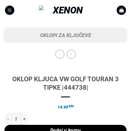
Skip
to
content
OKLOPI ZA KLJUČEVE
OKLOP KLJUCA VW GOLF TOURAN 3
TIPKE |444738|
KM
14.90
OKLOP KLJUCA VW GOLF TOURAN 3 TIPKE |444738| količina
Dodaj u korpu