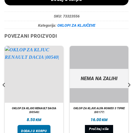
SKU:
73323556
Kategorija:
OKLOPI ZA KLJUČEVE
POVEZANI PROIZVODI
NEMA NA ZALIHI
OKLOP ZA KLJUC RENAULT DACIA
OKLOP ZA KLJUC ALFA ROMEO 3 TIPKE
|00540|
|00177|
8.50
16.00
KM
KM
Pročitaj više
DODAJ U KORPU