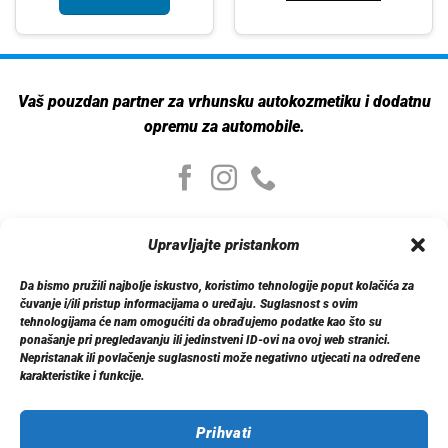
Vaš pouzdan partner za vrhunsku autokozmetiku i dodatnu
opremu za automobile.
Moj nalog
Upravljajte pristankom
Moj nalog
Moje narudžbe
Da bismo pružili najbolje iskustvo, koristimo tehnologije poput kolačića za
Detalji računa
čuvanje i/ili pristup informacijama o uređaju. Suglasnost s ovim
Log out
tehnologijama će nam omogućiti da obrađujemo podatke kao što su
ponašanje pri pregledavanju ili jedinstveni ID-ovi na ovoj web stranici.
Nepristanak ili povlačenje suglasnosti može negativno utjecati na određene
Informacije
karakteristike i funkcije.
O nama
Dostava
Politika privatnosti
Prihvati