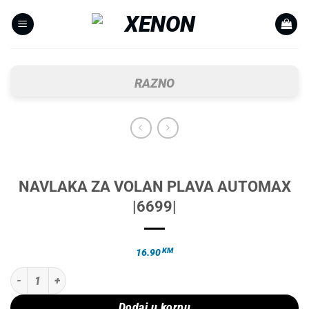
Skip
to
content
RAZNO
NAVLAKA ZA VOLAN PLAVA AUTOMAX
|6699|
KM
16.90
NAVLAKA ZA VOLAN PLAVA AUTOMAX |6699| količina
Dodaj u korpu