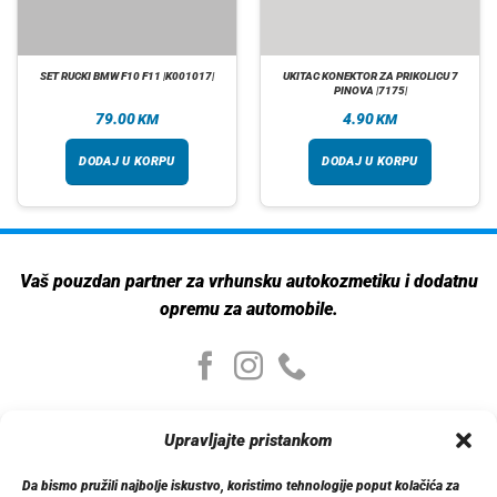
SET RUCKI BMW F10 F11 |K001017|
UKITAC KONEKTOR ZA PRIKOLICU 7
PINOVA |7175|
79.00
4.90
KM
KM
DODAJ U KORPU
DODAJ U KORPU
Vaš pouzdan partner za vrhunsku autokozmetiku i dodatnu
opremu za automobile.
Moj nalog
Upravljajte pristankom
Moj nalog
Moje narudžbe
Da bismo pružili najbolje iskustvo, koristimo tehnologije poput kolačića za