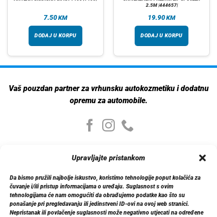
2.5M |444657|
7.50
19.90
KM
KM
DODAJ U KORPU
DODAJ U KORPU
Vaš pouzdan partner za vrhunsku autokozmetiku i dodatnu
opremu za automobile.
Moj nalog
Upravljajte pristankom
Moj nalog
Moje narudžbe
Da bismo pružili najbolje iskustvo, koristimo tehnologije poput kolačića za
Detalji računa
čuvanje i/ili pristup informacijama o uređaju. Suglasnost s ovim
Log out
tehnologijama će nam omogućiti da obrađujemo podatke kao što su
ponašanje pri pregledavanju ili jedinstveni ID-ovi na ovoj web stranici.
Nepristanak ili povlačenje suglasnosti može negativno utjecati na određene
Informacije