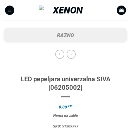
Skip
to
content
RAZNO
LED pepeljara univerzalna SIVA
|06205002|
KM
9.00
Nema na zalihi
SKU:
51309797