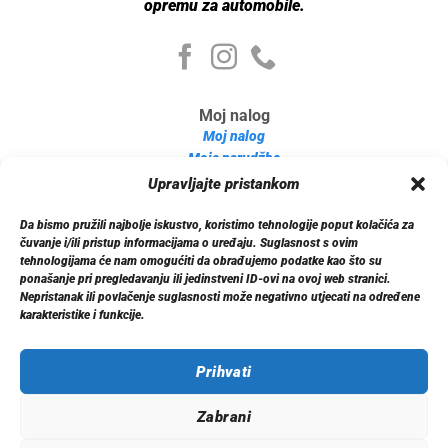
opremu za automobile.
Moj nalog
Moj nalog
Moje narudžbe
Detalji računa
Upravljajte pristankom
Log out
Da bismo pružili najbolje iskustvo, koristimo tehnologije poput kolačića za
Informacije
čuvanje i/ili pristup informacijama o uređaju. Suglasnost s ovim
O nama
tehnologijama će nam omogućiti da obrađujemo podatke kao što su
ponašanje pri pregledavanju ili jedinstveni ID-ovi na ovoj web stranici.
Dostava
Nepristanak ili povlačenje suglasnosti može negativno utjecati na određene
Politika privatnosti
karakteristike i funkcije.
Kontakt
Prihvati
Zabrani
© 2026 Xenon.ba. Sva prava zadržana.