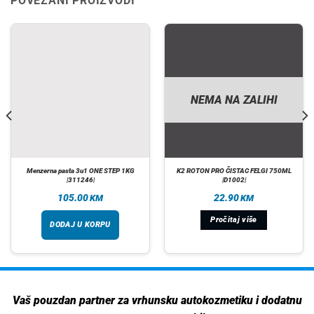
POVEZANI PROIZVODI
NEMA NA ZALIHI
Menzerna pasta 3u1 ONE STEP 1KG
K2 ROTON PRO ČISTAC FELGI 750ML
|311246|
|D1002|
105.00
22.90
KM
KM
Pročitaj više
DODAJ U KORPU
Vaš pouzdan partner za vrhunsku autokozmetiku i dodatnu