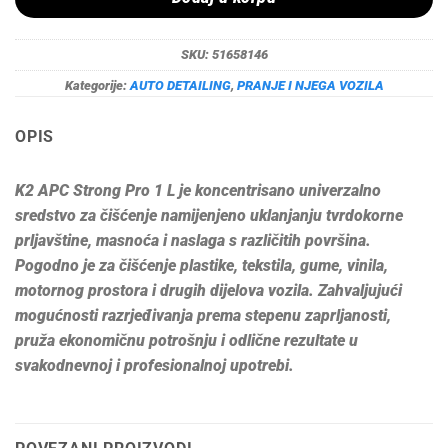
SKU:
51658146
Kategorije:
AUTO DETAILING
,
PRANJE I NJEGA VOZILA
OPIS
K2 APC Strong Pro 1 L je koncentrisano univerzalno
sredstvo za čišćenje namijenjeno uklanjanju tvrdokorne
prljavštine, masnoća i naslaga s različitih površina.
Pogodno je za čišćenje plastike, tekstila, gume, vinila,
motornog prostora i drugih dijelova vozila. Zahvaljujući
mogućnosti razrjeđivanja prema stepenu zaprljanosti,
pruža ekonomičnu potrošnju i odlične rezultate u
svakodnevnoj i profesionalnoj upotrebi.