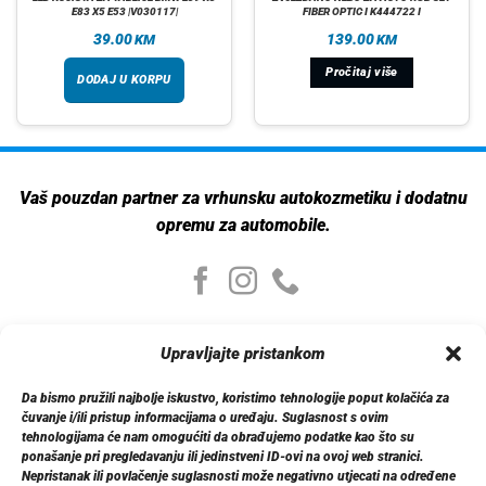
E83 X5 E53 |V030117|
FIBER OPTIC I K444722 I
39.00
139.00
KM
KM
Pročitaj više
DODAJ U KORPU
Vaš pouzdan partner za vrhunsku autokozmetiku i dodatnu
opremu za automobile.
Moj nalog
Upravljajte pristankom
Moj nalog
Moje narudžbe
Da bismo pružili najbolje iskustvo, koristimo tehnologije poput kolačića za
Detalji računa
čuvanje i/ili pristup informacijama o uređaju. Suglasnost s ovim
Log out
tehnologijama će nam omogućiti da obrađujemo podatke kao što su
ponašanje pri pregledavanju ili jedinstveni ID-ovi na ovoj web stranici.
Nepristanak ili povlačenje suglasnosti može negativno utjecati na određene
Informacije