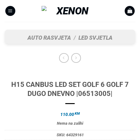
Skip
to
content
AUTO RASVJETA
/
LED SVJETLA
H15 CANBUS LED SET GOLF 6 GOLF 7
DUGO DNEVNO |06513005|
KM
110.00
Nema na zalihi
SKU:
64329161