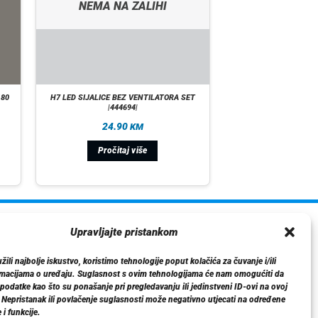
NEMA NA ZALIHI
180
H7 LED SIJALICE BEZ VENTILATORA SET
|444694|
24.90
KM
Pročitaj više
ormacije
Upravljajte pristankom
O nama
ili najbolje iskustvo, koristimo tehnologije poput kolačića za čuvanje i/ili
Dostava
rmacijama o uređaju. Suglasnost s ovim tehnologijama će nam omogućiti da
tika privatnosti
odatke kao što su ponašanje pri pregledavanju ili jedinstveni ID-ovi na ovoj
. Nepristanak ili povlačenje suglasnosti može negativno utjecati na određene
Kontakt
 i funkcije.