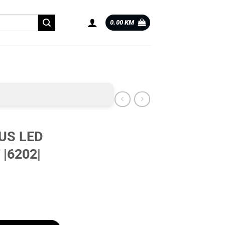
0.00
KM
US LED
 |6202|
 |6202| količina