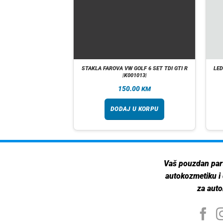
A ZALIHI
otor set |06224242|
STAKLA FAROVA VW GOLF 6 SET TDI GTI R
LED
|K001013|
90
150.00
KM
KM
taj više
DODAJ U KORPU
Vaš pouzdan par
autokozmetiku i
za auto