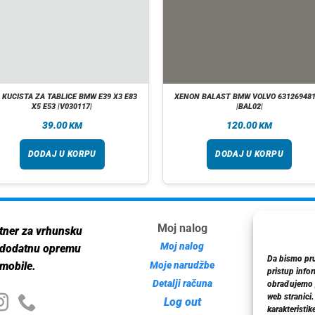
 KUCISTA ZA TABLICE BMW E39 X3 E83
XENON BALAST BMW VOLVO 63126948
X5 E53 |V030117|
|BAL02|
39.00
120.00
KM
KM
DODAJ U KORPU
DODAJ U KORPU
Moj nalog
Inf
tner za vrhunsku
Moj nalog
 dodatnu opremu
Da bismo pruž
Moje narudžbe
mobile.
pristup info
Detalji računa
Poli
obrađujemo p
web stranici
Log out
karakteristike