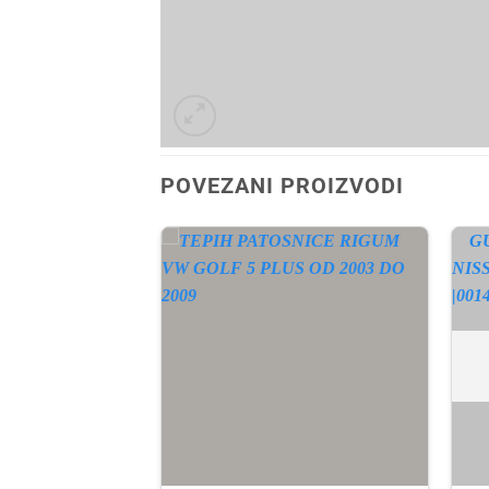
POVEZANI PROIZVODI
A ZALIHI