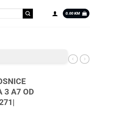
0.00
KM
OSNICE
 3 A7 OD
271|
A 3 A7 OD 2013 |0052271| količina