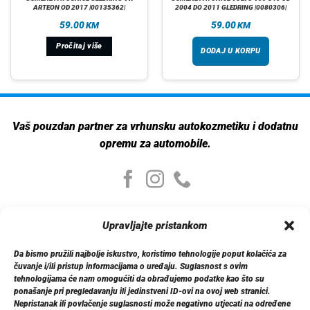
ARTEON OD 2017 |00135362|
2004 DO 2011 GLEDRING |0080306|
59.00
59.00
KM
KM
Pročitaj više
DODAJ U KORPU
Vaš pouzdan partner za vrhunsku autokozmetiku i dodatnu
opremu za automobile.
Moj nalog
Upravljajte pristankom
Moj nalog
Moje narudžbe
Da bismo pružili najbolje iskustvo, koristimo tehnologije poput kolačića za
Detalji računa
čuvanje i/ili pristup informacijama o uređaju. Suglasnost s ovim
Log out
tehnologijama će nam omogućiti da obrađujemo podatke kao što su
ponašanje pri pregledavanju ili jedinstveni ID-ovi na ovoj web stranici.
Nepristanak ili povlačenje suglasnosti može negativno utjecati na određene
Informacije