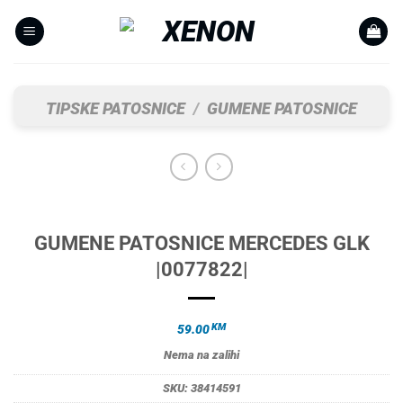
Skip
to
content
TIPSKE PATOSNICE
/
GUMENE PATOSNICE
GUMENE PATOSNICE MERCEDES GLK
|0077822|
KM
59.00
Nema na zalihi
SKU:
38414591