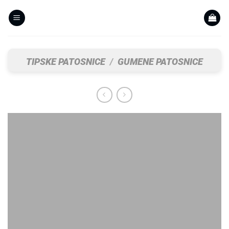
Skip
to
content
TIPSKE PATOSNICE
/
GUMENE PATOSNICE