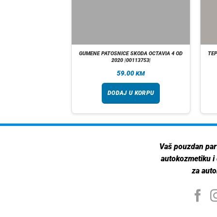
 NISSAN QASHQAI OD
GUMENE PATOSNICE SKODA OCTAVIA 4 OD
TEP
00148420|
2020 |00113753|
00
59.00
KM
KM
taj više
DODAJ U KORPU
Vaš pouzdan par
autokozmetiku i
za auto