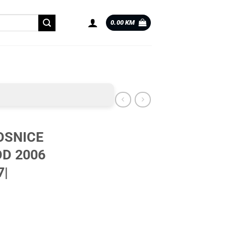
0.00
KM
OSNICE
OD 2006
7|
D 2006 |0048227| količina