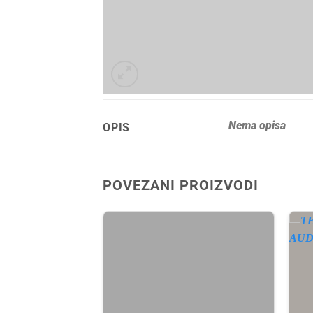
Nema opisa
OPIS
POVEZANI PROIZVODI
A ZALIHI