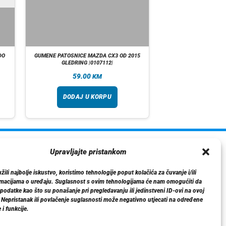
DO
GUMENE PATOSNICE MAZDA CX3 OD 2015
GLEDRING |0107112|
59.00
KM
DODAJ U KORPU
ormacije
Upravljajte pristankom
O nama
ili najbolje iskustvo, koristimo tehnologije poput kolačića za čuvanje i/ili
Dostava
rmacijama o uređaju. Suglasnost s ovim tehnologijama će nam omogućiti da
tika privatnosti
odatke kao što su ponašanje pri pregledavanju ili jedinstveni ID-ovi na ovoj
. Nepristanak ili povlačenje suglasnosti može negativno utjecati na određene
Kontakt
 i funkcije.