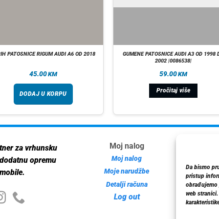
IH PATOSNICE RIGUM AUDI A6 OD 2018
GUMENE PATOSNICE AUDI A3 OD 1998 
2002 |0086538|
45.00
59.00
KM
KM
Pročitaj više
DODAJ U KORPU
Moj nalog
Inf
tner za vrhunsku
Moj nalog
 dodatnu opremu
Da bismo pruž
Moje narudžbe
mobile.
pristup info
Detalji računa
Poli
obrađujemo p
web stranici
Log out
karakteristike