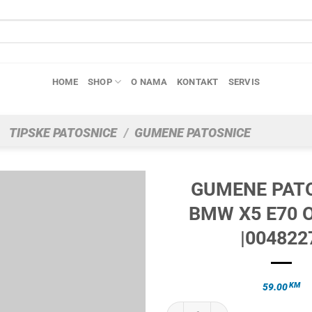
HOME
SHOP
O NAMA
KONTAKT
SERVIS
TIPSKE PATOSNICE
/
GUMENE PATOSNICE
GUMENE PAT
BMW X5 E70 
|004822
KM
59.00
GUMENE PATOSNICE BMW X5 E70 O