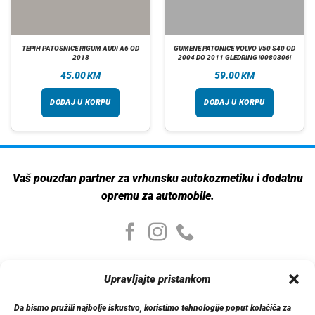
TEPIH PATOSNICE RIGUM AUDI A6 OD
GUMENE PATONICE VOLVO V50 S40 OD
2018
2004 DO 2011 GLEDRING |0080306|
45.00
59.00
KM
KM
DODAJ U KORPU
DODAJ U KORPU
Vaš pouzdan partner za vrhunsku autokozmetiku i dodatnu
opremu za automobile.
Moj nalog
Upravljajte pristankom
Moj nalog
Moje narudžbe
Da bismo pružili najbolje iskustvo, koristimo tehnologije poput kolačića za