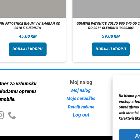
PIH PATOSNICE RIGUM VW SHARAN OD
GUMENE PATONICE VOLVO V50 S40 OD 2
2010 5 SJEDISTA
DO 2011 GLEDRING |0080306|
45.00
59.00
KM
KM
DODAJ U KORPU
DODAJ U KORPU
Moj nalog
Inf
tner za vrhunsku
Moj nalog
 dodatnu opremu
Da bismo pruž
Moje narudžbe
mobile.
pristup info
Detalji računa
Poli
obrađujemo p
web stranici
Log out
karakteristike
Pr