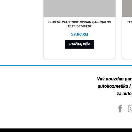
IH RENAULT CLIO 3
GUMENE PATOSNICE NISSAN QASHQAI OD
TE
80437|
2021 |00148420|
90
59.00
KM
KM
taj više
Pročitaj više
Vaš pouzdan par
autokozmetiku i
za auto