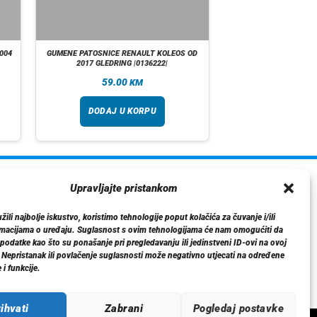
004
GUMENE PATOSNICE RENAULT KOLEOS OD
2017 GLEDRING |0136222|
59.00
KM
DODAJ U KORPU
ormacije
Upravljajte pristankom
O nama
ili najbolje iskustvo, koristimo tehnologije poput kolačića za čuvanje i/ili
Dostava
rmacijama o uređaju. Suglasnost s ovim tehnologijama će nam omogućiti da
tika privatnosti
odatke kao što su ponašanje pri pregledavanju ili jedinstveni ID-ovi na ovoj
. Nepristanak ili povlačenje suglasnosti može negativno utjecati na određene
Kontakt
 i funkcije.
ihvati
Zabrani
Pogledaj postavke