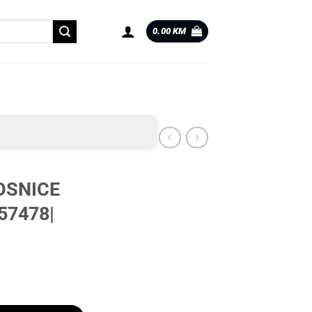
0.00
KM
OSNICE
57478|
57478| količina