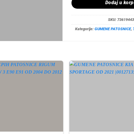
Dodaj u kor
SKU:
73619443
Kategorije:
GUMENE PATOSNICE
,