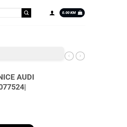
0.00
KM
ICE AUDI
077524|
016 |0077524| količina