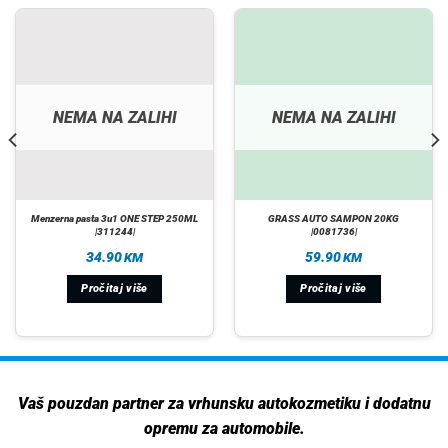
NEMA NA ZALIHI
NEMA NA ZALIHI
Menzerna pasta 3u1 ONE STEP 250ML
GRASS AUTO SAMPON 20KG
|311244|
|0081736|
34.90
59.90
KM
KM
Pročitaj više
Pročitaj više
Vaš pouzdan partner za vrhunsku autokozmetiku i dodatnu
opremu za automobile.