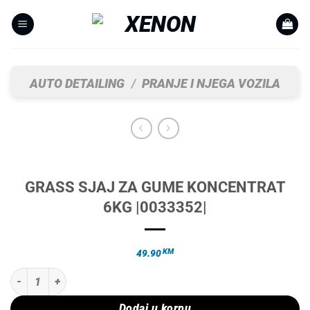
Skip
to
content
AUTO DETAILING
/
PRANJE I NJEGA VOZILA
GRASS SJAJ ZA GUME KONCENTRAT
6KG |0033352|
KM
49.90
GRASS SJAJ ZA GUME KONCENTRAT 6KG |0033352| količina
Dodaj u korpu