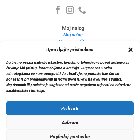
Moj nalog
Moj nalog
Moje narudžbe
Detalji računa
Upravljajte pristankom
Log out
Da bismo pružili najbolje iskustvo, koristimo tehnologije poput kolačića za
Informacije
čuvanje i/ili pristup informacijama o uređaju. Suglasnost s ovim
O nama
tehnologijama će nam omogućiti da obrađujemo podatke kao što su
ponašanje pri pregledavanju ili jedinstveni ID-ovi na ovoj web stranici.
Dostava
Nepristanak ili povlačenje suglasnosti može negativno utjecati na određene
Politika privatnosti
karakteristike i funkcije.
Kontakt
Prihvati
Zabrani
© 2026 Xenon.ba. Sva prava zadržana.
Pogledaj postavke