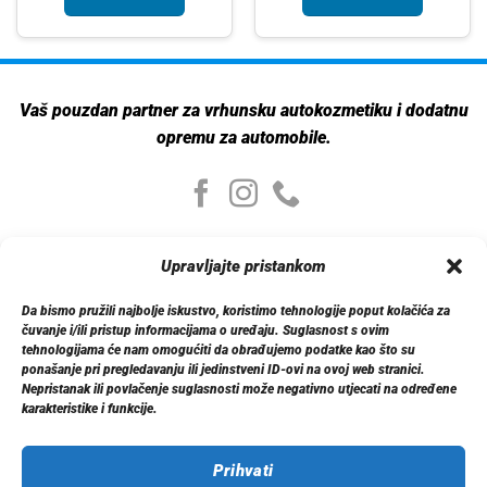
Vaš pouzdan partner za vrhunsku autokozmetiku i dodatnu
opremu za automobile.
Moj nalog
Upravljajte pristankom
Moj nalog
Moje narudžbe
Da bismo pružili najbolje iskustvo, koristimo tehnologije poput kolačića za
Detalji računa
čuvanje i/ili pristup informacijama o uređaju. Suglasnost s ovim
Log out
tehnologijama će nam omogućiti da obrađujemo podatke kao što su
ponašanje pri pregledavanju ili jedinstveni ID-ovi na ovoj web stranici.
Nepristanak ili povlačenje suglasnosti može negativno utjecati na određene
Informacije
karakteristike i funkcije.
O nama
Dostava
Politika privatnosti
Prihvati