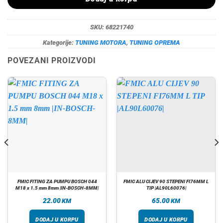
SKU:
68221740
Kategorije:
TUNING MOTORA
,
TUNING OPREMA
POVEZANI PROIZVODI
FMIC FITING ZA PUMPU BOSCH 044
FMIC ALU CIJEV 90 STEPENI FI76MM L
M18 x 1.5 mm 8mm |IN-BOSCH-8MM|
TIP |AL90L60076|
22.00
65.00
KM
KM
DODAJ U KORPU
DODAJ U KORPU