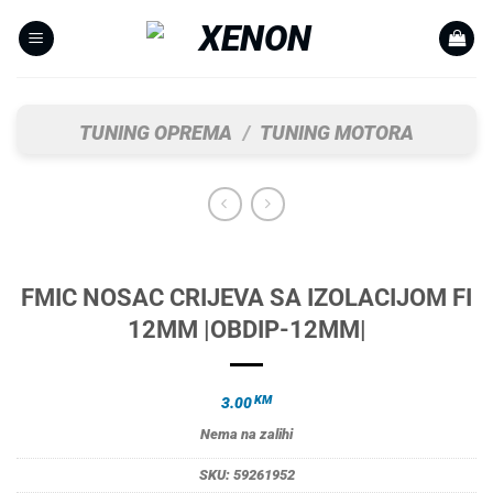
Skip
to
content
TUNING OPREMA
/
TUNING MOTORA
FMIC NOSAC CRIJEVA SA IZOLACIJOM FI
12MM |OBDIP-12MM|
KM
3.00
Nema na zalihi
SKU:
59261952