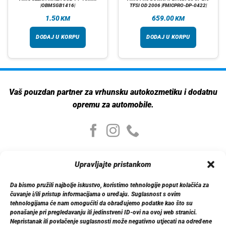
|OBMSGB1416|
TFSI OD 2006 |FMICPRO-DP-0422|
1.50
659.00
KM
KM
DODAJ U KORPU
DODAJ U KORPU
Vaš pouzdan partner za vrhunsku autokozmetiku i dodatnu
opremu za automobile.
Moj nalog
Upravljajte pristankom
Moj nalog
Moje narudžbe
Da bismo pružili najbolje iskustvo, koristimo tehnologije poput kolačića za
Detalji računa
čuvanje i/ili pristup informacijama o uređaju. Suglasnost s ovim
Log out
tehnologijama će nam omogućiti da obrađujemo podatke kao što su
ponašanje pri pregledavanju ili jedinstveni ID-ovi na ovoj web stranici.
Nepristanak ili povlačenje suglasnosti može negativno utjecati na određene
Informacije