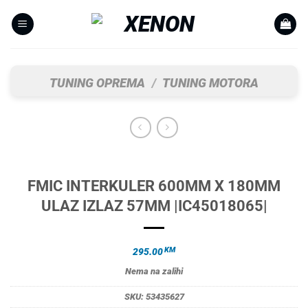
Skip
to
content
TUNING OPREMA
/
TUNING MOTORA
FMIC INTERKULER 600MM X 180MM
ULAZ IZLAZ 57MM |IC45018065|
KM
295.00
Nema na zalihi
SKU:
53435627