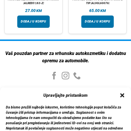
|ALRED51/63-Z|
TIP |AL90L60076|
27.00
65.00
KM
KM
DODAJ U KORPU
DODAJ U KORPU
Vaš pouzdan partner za vrhunsku autokozmetiku i dodatnu
opremu za automobile.
Moj nalog
Upravljajte pristankom
Moj nalog
Moje narudžbe
Da bismo pružili najbolje iskustvo, koristimo tehnologije poput kolačića za
Detalji računa
čuvanje i/ili pristup informacijama o uređaju. Suglasnost s ovim
Log out
tehnologijama će nam omogućiti da obrađujemo podatke kao što su
ponašanje pri pregledavanju ili jedinstveni ID-ovi na ovoj web stranici.
Nepristanak ili povlačenje suglasnosti može negativno utjecati na određene
Informacije