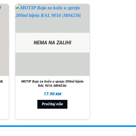
NEMA NA ZALIHI
ML
MOTIP Boja za kožu u spreju 200ml bijela
RAL 9016 |M04236|
17.90
KM
Pročitaj više