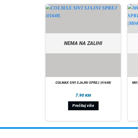
A ZALIHI
NEMA NA ZALIHI
STIDIP SPRAY PLAST
COLMAX SIVI SJAJNI SPREJ |01648|
MOT
CRNA LAK |S1317|
00
7.90
KM
KM
taj više
Pročitaj više