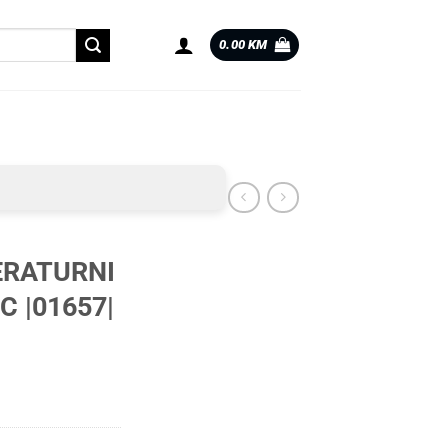
0.00
KM
RATURNI
C |01657|