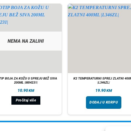
NEMA NA ZALIHI
IP BOJA ZA KOŽU U SPREJU BEŽ SIVA
K2 TEMPERATURNI SPREJ ZLATNI 400
200ML |M04231|
|L346ZL|
10.90
19.90
KM
KM
Pročitaj više
DODAJ U KORPU