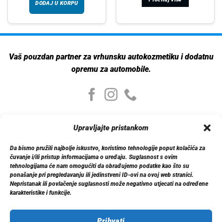
DODAJ U KORPU
Vaš pouzdan partner za vrhunsku autokozmetiku i dodatnu
opremu za automobile.
Moj nalog
Upravljajte pristankom
Moj nalog
Moje narudžbe
Da bismo pružili najbolje iskustvo, koristimo tehnologije poput kolačića za
Detalji računa
čuvanje i/ili pristup informacijama o uređaju. Suglasnost s ovim
Log out
tehnologijama će nam omogućiti da obrađujemo podatke kao što su
ponašanje pri pregledavanju ili jedinstveni ID-ovi na ovoj web stranici.
Nepristanak ili povlačenje suglasnosti može negativno utjecati na određene
Informacije
karakteristike i funkcije.
O nama
Dostava
Politika privatnosti
Prihvati