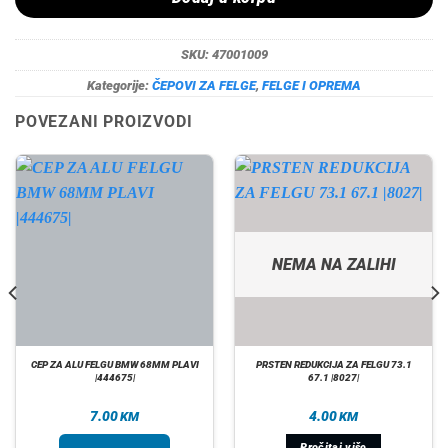
SKU:
47001009
Kategorije:
ČEPOVI ZA FELGE
,
FELGE I OPREMA
POVEZANI PROIZVODI
NEMA NA ZALIHI
CEP ZA ALU FELGU BMW 68MM PLAVI
PRSTEN REDUKCIJA ZA FELGU 73.1
|444675|
67.1 |8027|
7.00
4.00
KM
KM
Pročitaj više